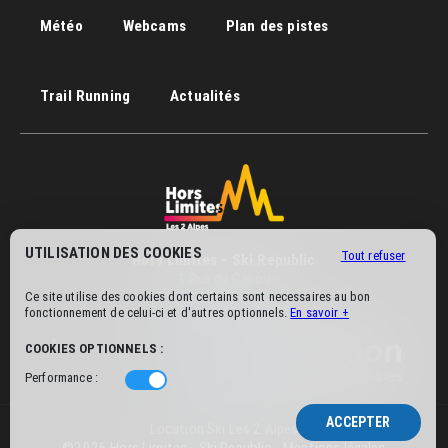
Météo
Webcams
Plan des pistes
Trail Running
Actualités
UTILISATION DES COOKIES
Tout refuser
Hors Limites - Ski Republic
1 Rue du Cairou
38860 Les Deux Alpes
Ce site utilise des cookies dont certains sont necessaires au bon
fonctionnement de celui-ci et d'autres optionnels.
En savoir +
+33(0)4 76 80 99 76
COOKIES OPTIONNELS :
Performance :
e
ACCEPTER
Location Ski Les 2 Alpes